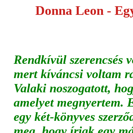
Donna Leon - Eg
Rendkívül szerencsés v
mert kíváncsi voltam rá
Valaki noszogatott, ho
amelyet megnyertem. Ez
egy két-könyves szerződ
meg, hogy írjak egy má