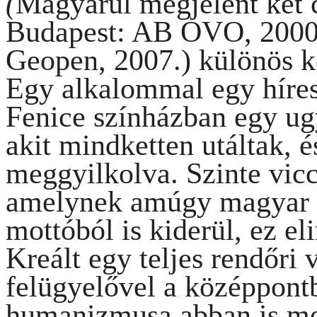
(
Magyarul megjelent két
Budapest: AB OVO, 2000
Geopen, 2007.)
különös k
Egy alkalommal egy híres
Fenice színházban egy ug
akit mindketten utáltak, é
meggyilkolva. Szinte viccb
amelynek amúgy magyar v
mottóból is kiderül, ez eli
Kreált egy teljes rendőri 
felügyelővel a középpon
humanizmusa abban is me