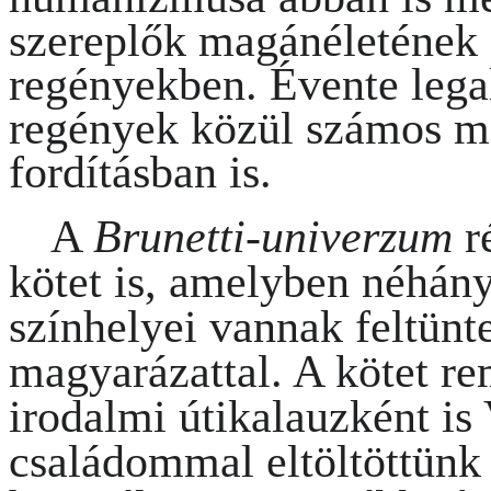
szereplők magánéletének s
regényekben. Évente lega
regények közül számos m
fordításban is.
A
Brunetti-univerzum
r
kötet is, amelyben néhán
színhelyei vannak feltünt
magyarázattal. A kötet re
irodalmi útikalauzként i
családommal eltöltöttünk 