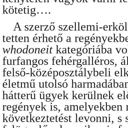
kötetig….
A szerző
szellemi-erköl
tetten érhető
a regényekbe
whodoneit
kategóriába vo
furfangos fehérgalléros, á
felső-középosztálybeli el
életmű utolsó harmadában
hátterű ügyek kerülnek el
regények is, amelyekben 
következtetést levonni, s 