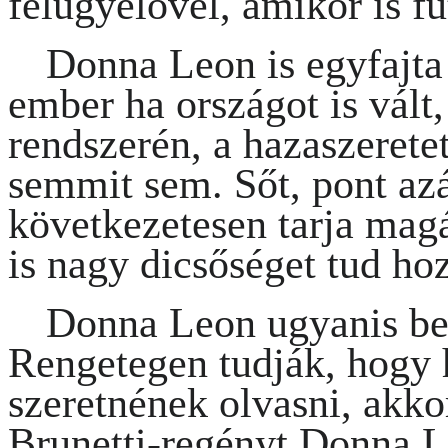
felügyelővel, amikor is fut
Donna Leon is egyfajta 
ember ha országot is vált,
rendszerén, a hazaszerete
semmit sem. Sőt, pont az
következetesen tarja magá
is nagy dicsőséget tud hoz
Donna Leon ugyanis beí
Rengetegen tudják, hogy 
szeretnének olvasni, akko
Brunetti-regényt Donna Le