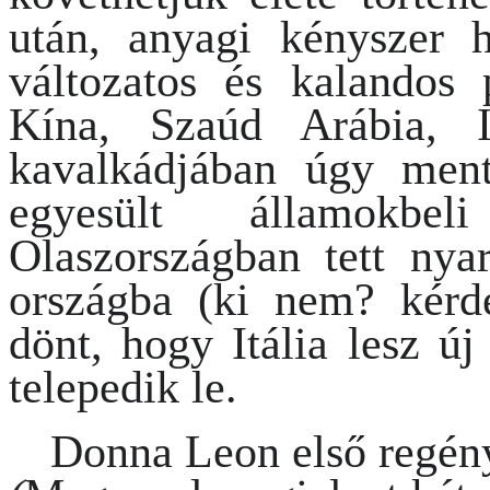
után, anyagi kényszer h
változatos és kalandos 
Kína, Szaúd Arábia, 
kavalkádjában úgy men
egyesült államokbe
Olaszországban tett nyar
országba (ki nem? kér
dönt, hogy Itália lesz ú
telepedik le.
Donna Leon első regén