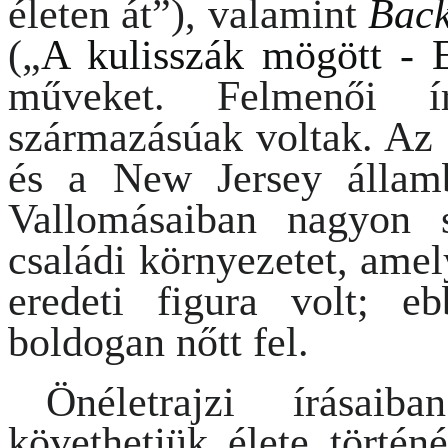
életen át”), valamint
Back
(„
A kulisszák mögött - Eg
műveket.
Felmenői í
származásúak voltak. Az 
és a New Jersey államb
Vallomásaiban nagyon 
családi környezetet, ame
eredeti figura volt; 
boldogan nőtt fel.
Önéletrajzi írásaib
követhetjük élete történ