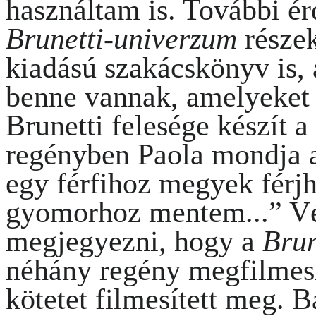
használtam is. További é
Brunetti-univerzum
része
kiadású szakácskönyv is,
benne vannak, amelyeket
Brunetti felesége készít a
regényben Paola mondja a
egy férfihoz megyek férjh
gyomorhoz mentem...” Vé
megjegyezni, hogy a
Brun
néhány regény megfilmes
kötetet filmesített meg. B