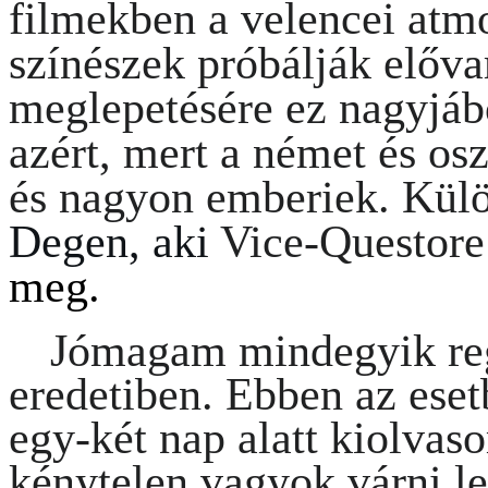
filmekben a velencei atm
színészek próbálják előva
meglepetésére ez nagyjábó
azért, mert a német és o
és nagyon emberiek. Kü
Degen, aki
Vice-Questore
meg.
Jómagam mindegyik re
eredetiben. Ebben az
eset
egy-két nap alatt kiolvas
kénytelen
vagyok várni le