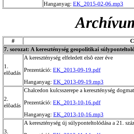
Hanganyag:
EK_2015-02-06.mp3
Archívum
#
C
7. sorozat: A kereszténység geopolitikai súlyponteltol
A kereszténység elfeledett elsô ezer éve
1.
Prezentáció:
EK_2013-09-19.pdf
elôadás
Hanganyag:
EK_2013-09-19.mp3
Chalcedon kulcsszerepe a kereszténység dogmatik
2.
Prezentáció:
EK_2013-10-16.pdf
elôadás
Hanganyag:
EK_2013-10-16.mp3
A kereszténység új súlyponteltolódása a 21. sz
3.