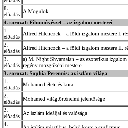
elôadás
8.
A Mogulok
elôadás
4. sorozat: Filmmûvészet – az izgalom mesterei
1.
Alfred Hitchcock – a földi izgalom mestere I. ré
elôadás
2.
Alfred Hitchcock – a földi izgalom mestere II. r
elôadás
3.
a) M. Night Shyamalan – az ezoterikus izgalom 
elôadás
regény mozgóképi mestere
3. sorozat: Sophia Perennis: az iszlám világa
1.
Mohamed élete és kora
elôadás
2.
Mohamed világtörténelmi jelentôsége
elôadás
3.
Az iszlám ideáljai és valósága
elôadás
4.
Az iszlám misztikus, belsô köre: a szufizmus