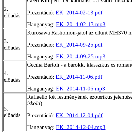
Geert Kimpen: 'De kabbalist' - a zsidó misztik
2.
Prezentáció:
EK_2014-02-13.pdf
elôadás
Hanganyag:
EK_2014-02-13.mp3
Kurosawa Rashōmon-jától az eltűnt MH370 ma
3.
Prezentáció:
EK_2014-09-25.pdf
elôadás
Hanganyag:
EK_2014-09-25.mp3
Cecilia Bartoli - a barokk, klasszikus és roman
4.
Prezentáció:
EK_2014-11-06.pdf
elôadás
Hanganyag:
EK_2014-11-06.mp3
Raffaello két festményének ezoterikus jelentése
iskola
)
5.
elôadás
Prezentáció:
EK_2014-12-04.pdf
Hanganyag:
EK_2014-12-04.mp3