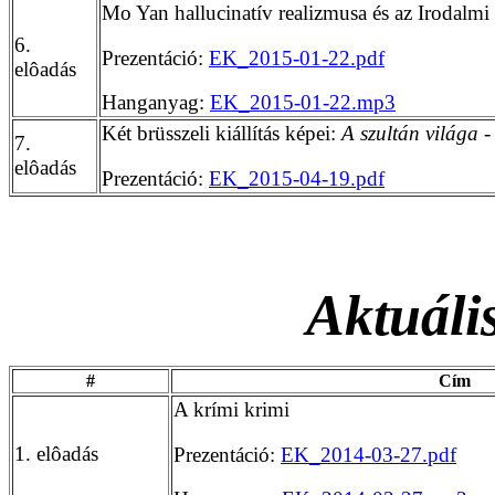
Mo Yan hallucinatív realizmusa és az Irodalmi
6.
Prezentáció:
EK_2015-01-22.pdf
elôadás
Hanganyag:
EK_2015-01-22.mp3
Két brüsszeli kiállítás képei:
A szultán világa
-
7.
elôadás
Prezentáció:
EK_2015-04-19.pdf
Aktuális
#
Cím
A krími krimi
1. elôadás
Prezentáció:
EK_2014-03-27.pdf