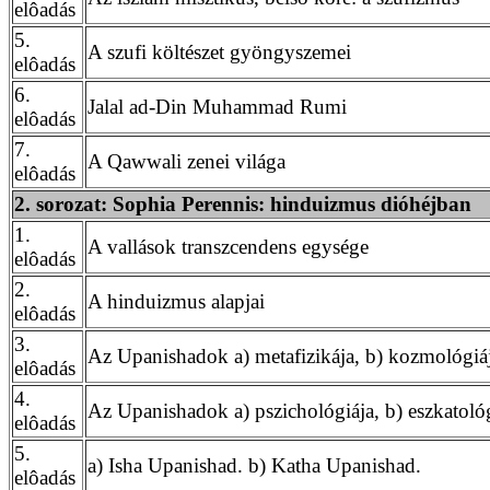
elôadás
5.
A szufi költészet gyöngyszemei
elôadás
6.
Jalal ad-Din Muhammad Rumi
elôadás
7.
A Qawwali zenei világa
elôadás
2. sorozat: Sophia Perennis: hinduizmus dióhéjban
1.
A vallások transzcendens egysége
elôadás
2.
A hinduizmus alapjai
elôadás
3.
Az Upanishadok a) metafizikája, b) kozmológiáj
elôadás
4.
Az Upanishadok a) pszichológiája, b) eszkatológi
elôadás
5.
a) Isha Upanishad. b) Katha Upanishad.
elôadás