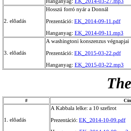
Hanganyag:
EK_2014-03-27.mp3
Hosszú forró nyár a Donnál
2. elôadás
Prezentáció:
EK_2014-09-11.pdf
Hanganyag:
EK_2014-09-11.mp3
A washingtoni konszenzus végnapjai
3. elôadás
Prezentáció:
EK_2015-03-22.pdf
Hanganyag:
EK_2015-03-22.mp3
The
#
Cí
A Kabbala lelke: a 10 szefirot
1. elôadás
Prezentáció:
EK_2014-10-09.pdf