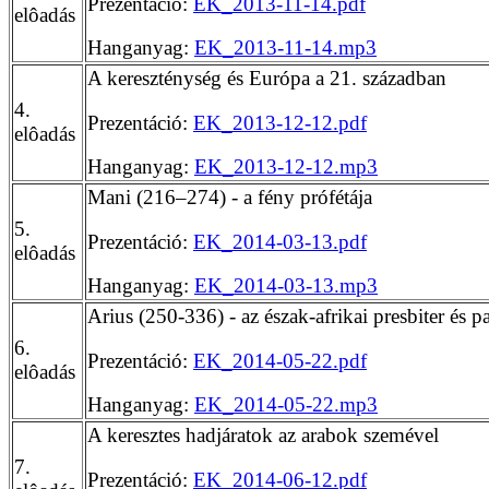
Prezentáció:
EK_2013-11-14.pdf
elôadás
Hanganyag:
EK_2013-11-14.mp3
A kereszténység és Európa a 21. században
4.
Prezentáció:
EK_2013-12-12.pdf
elôadás
Hanganyag:
EK_2013-12-12.mp3
Mani (216–274) - a fény prófétája
5.
Prezentáció:
EK_2014-03-13.pdf
elôadás
Hanganyag:
EK_2014-03-13.mp3
Arius (250-336) - az észak-afrikai presbiter és p
6.
Prezentáció:
EK_2014-05-22.pdf
elôadás
Hanganyag:
EK_2014-05-22.mp3
A keresztes hadjáratok az arabok szemével
7.
Prezentáció:
EK_2014-06-12.pdf