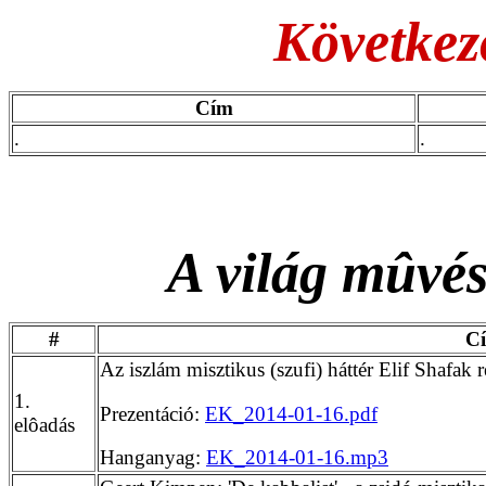
Következ
Cím
.
.
A világ mûvés
#
C
Az iszlám misztikus (szufi) háttér Elif Shafak
1.
Prezentáció:
EK_2014-01-16.pdf
elôadás
Hanganyag:
EK_2014-01-16.mp3