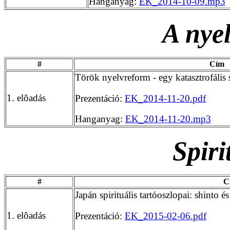
Hanganyag:
EK_2014-10-09.mp3
A nyel
#
Cím
Török nyelvreform - egy katasztrofális 
1. elôadás
Prezentáció:
EK_2014-11-20.pdf
Hanganyag:
EK_2014-11-20.mp3
Spiri
#
C
Japán spirituális tartóoszlopai: shinto é
1. elôadás
Prezentáció:
EK_2015-02-06.pdf