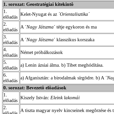
1. sorozat: Geostratégiai kitekintô
1.
Kelet-Nyugat és az
´
Orientalisztika
´
elôadás
2.
A ´
Nagy Játszma
´ tétje egykoron és ma
elôadás
3.
A ´
Nagy Játszma
´ klasszikus korszaka
elôadás
4.
Német próbálkozások
elôadás
5.
a) Lenin ázsiai álma. b) Tibet meghódítása.
elôadás
6.
a) Afganisztán: a birodalmak sírgödre. b) A ´
Nag
elôadás
0. sorozat: Bevezetô elôadások
1.
Kiszely István:
Eleink lakomái
elôadás
2.
A tiszta magyar nyelv kincseinek megôrzése és t
elôadás