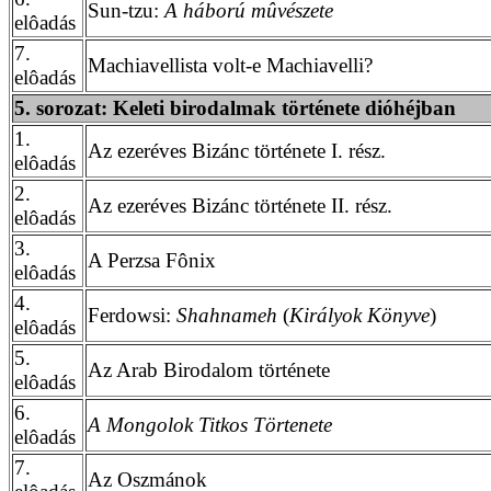
Sun-tzu:
A háború mûvészete
elôadás
7.
Machiavellista volt-e Machiavelli?
elôadás
5. sorozat: Keleti birodalmak története dióhéjban
1.
Az ezeréves Bizánc története I. rész.
elôadás
2.
Az ezeréves Bizánc története II. rész.
elôadás
3.
A Perzsa Fônix
elôadás
4.
Ferdowsi:
Shahnameh
(
Királyok Könyve
)
elôadás
5.
Az Arab Birodalom története
elôadás
6.
A Mongolok Titkos Törtenete
elôadás
7.
Az Oszmánok