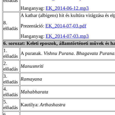
elôadás
Hanganyag:
EK_2014-06-12.mp3
A kathar (albigens) hit és kultúra virágzása és el
8.
Prezentáció:
EK_2014-07-03.pdf
elôadás
Hanganyag:
EK_2014-07-03.mp3
6. sorozat: Keleti eposzok, államtörténeti mûvek és h
1.
A puranak.
Vishnu Purana. Bhagavata Purana
elôadás
2.
Manusmriti
elôadás
3.
Ramayana
elôadás
4.
Mahabharata
elôadás
5.
Kautilya:
Arthashastra
elôadás
6.