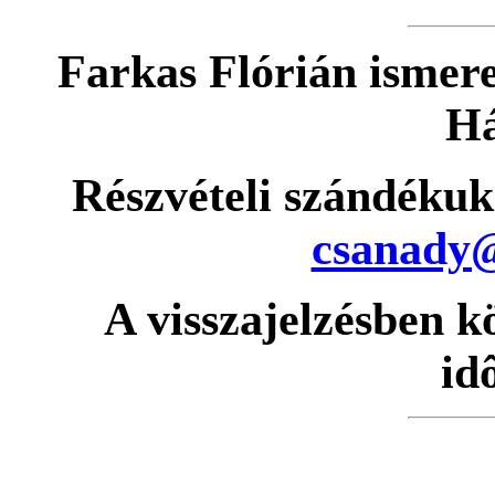
Farkas Flórián ismere
Há
Részvételi szándékuk
csanady@
A visszajelzésben k
id