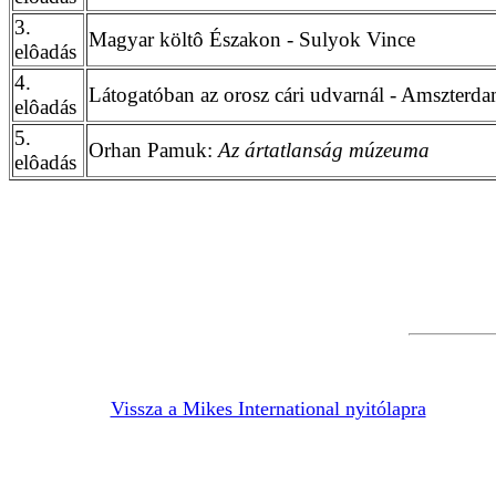
3.
Magyar költô Északon - Sulyok Vince
elôadás
4.
Látogatóban az orosz cári udvarnál - Amszterd
elôadás
5.
Orhan Pamuk:
Az ártatlanság múzeuma
elôadás
Vissza a Mikes International nyitólapra